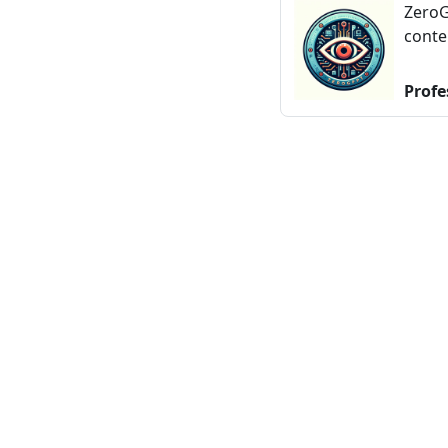
ZeroG
conte
Profe